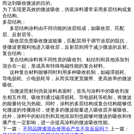
而达到吸收微波的目的。
为了实现更高效的微波吸收，伪装涂料通常采用多层结构或复
合结构。
多层结构‌：
多层结构涂料由不同功能的涂层组成，如吸收层、匹配
层、反射层等。
吸收层负责吸收微波能量，匹配层用于调节涂层的阻抗，
使微波更顺利地进入吸收层，反射层则用于减少微波的反射。
‌复合结构‌：
复合结构涂料将不同性质的吸收剂、粘结剂和其他添加剂
混合在一起，形成具有特殊电磁性能的复合材料。
这种复合材料能够同时利用多种吸收机制，如磁滞损耗、
导电损耗、介电损耗等，从而实现更宽频带、更高效率的微波
吸收。
当微波照射到伪装涂料表面时，首先与涂料中的吸收剂发
生相互作用。吸收剂通过磁滞损耗、导电损耗等机制，将微波
的能量转化为热能。同时，涂料的多层结构或复合结构能够优
化微波的传播路径，使更多的微波能量进入吸收层并被吸收。
此外，涂料中的粘结剂和其他添加剂也能够对微波的吸收和传
播产生一定影响，进一步提高涂料的微波吸收性能。
下一篇：
不同品牌漆混合使用会产生不良反应吗？
上一篇：