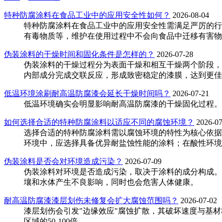
特种防腐涂料在食品工业中的应用安全性如何？
2026-08-04
特种防腐涂料在食品工业中的应用安全性需满足严厉的行
有毒物质等，维护在使用过程中不会向食品中迁移有害物
伪装涂料的干燥时间和固化条件是怎样的？
2026-07-28
伪装涂料的干燥过程分为表面干燥和相互干燥两个阶段，
内部成分完成交联反应，形成致密稳定的漆膜，达到更佳
低温环境涂刷耐高温防腐漆会延长干燥时间吗？
2026-07-21
低温环境确实会明显影响耐高温防腐漆的干燥固化过程。
如何选择合适的特种防腐涂料以适应不同的腐蚀环境？
2026-07
选择合适的特种防腐涂料需以腐蚀环境的特性为核心依据
环境中，应选择具备优异耐盐蚀性能的涂料；在酸性环境
伪装涂料是否会对环境造成污染？
2026-07-09
伪装涂料对环境是否造成污染，取决于涂料的成分构成。
壤和水体产生不良影响，同时也会危害人体健康。
耐高温防腐漆漆层划伤未修复会扩大腐蚀范围吗？‌
2026-07-02
漆层划伤会引发"边缘效应"腐蚀扩散，其破坏速度与基
区域的50-100倍。